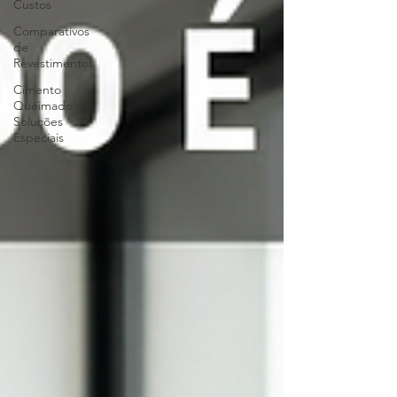
Custos
Comparativos
de
Revestimentos
Cimento
Queimado
Soluções
Especiais