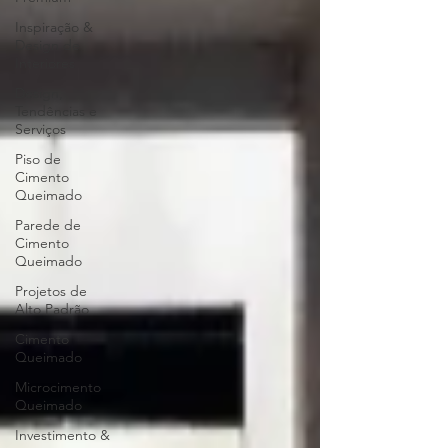
Inspiração &
Design de
Interiores
Design,
Tendências e
Serviços
Piso de
Cimento
Queimado
Parede de
Cimento
Queimado
Projetos de
Alto Padrão
Cimento
Queimado
Microcimento
Queimado
Investimento &