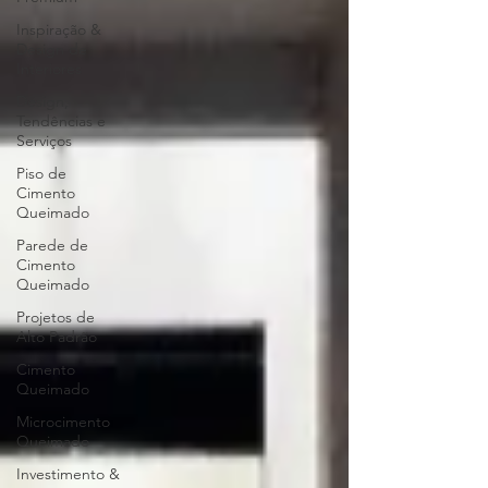
Inspiração &
Design de
Interiores
Design,
Tendências e
Serviços
Piso de
Cimento
Queimado
Parede de
Cimento
Queimado
Projetos de
Alto Padrão
Cimento
Queimado
Microcimento
Queimado
Investimento &