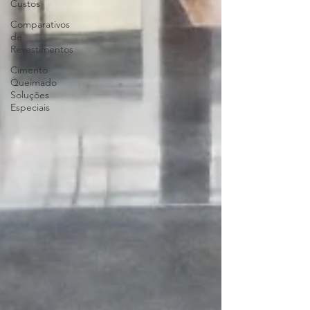
Custos
Comparativos
de
Revestimentos
Cimento
Queimado
Soluções
Especiais