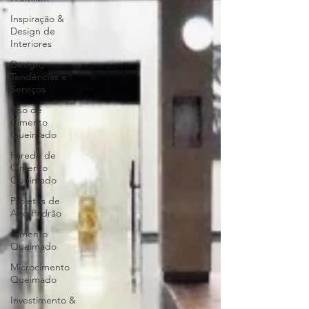
Inspiração &
Design de
Interiores
Design,
Tendências e
Serviços
Piso de
Cimento
Queimado
Parede de
Cimento
Queimado
Projetos de
Alto Padrão
Cimento
Queimado
Microcimento
Queimado
Investimento &