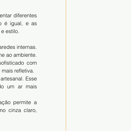
tar diferentes 
é igual, e as 
 estilo.
edes internas. 
me ao ambiente.
fisticado com 
mais refletiva.
rtesanal. Esse 
do um ar mais 
ação permite a 
o cinza claro, 