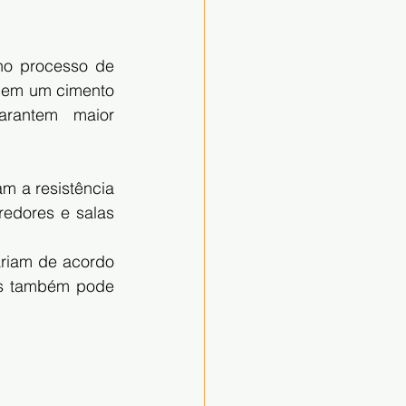
o processo de 
cem um cimento 
rantem maior 
m a resistência 
edores e salas 
riam de acordo 
os também pode 