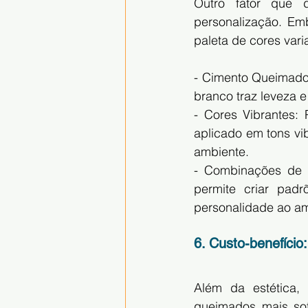
Outro fator que 
personalização. Emb
paleta de cores vari
- Cimento Queimado 
branco traz leveza 
- Cores Vibrantes:
aplicado em tons vi
ambiente.
- Combinações de C
permite criar pad
personalidade ao am
6. Custo-benefíci
Além da estética,
queimados mais sof