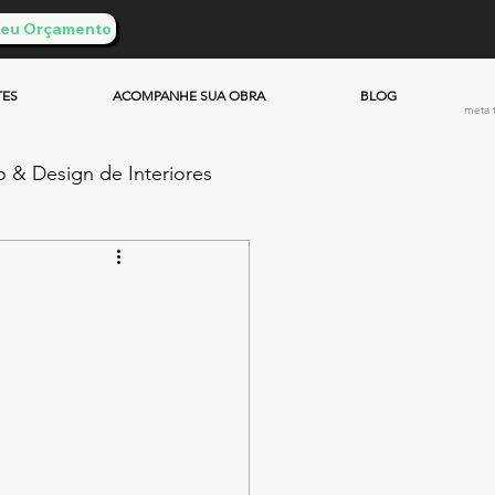
 Seu Orçamento
TES
ACOMPANHE SUA OBRA
BLOG
meta 
o & Design de Interiores
ento Queimado
Investimento & Custos