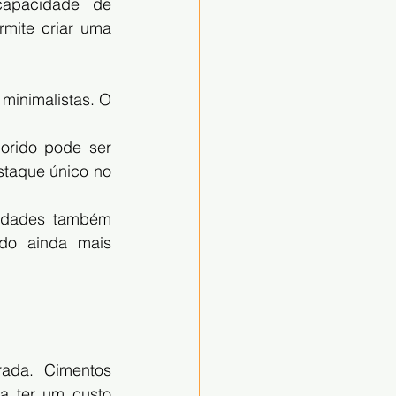
apacidade de 
mite criar uma 
inimalistas. O 
orido pode ser 
taque único no 
idades também 
do ainda mais 
ada. Cimentos 
 ter um custo 