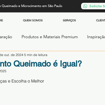
o Queimado e Microcimento em São Paulo
Solicite
ME
QUEM SOMOS
SERVIÇOS
CLIEN
paração
Produtos e Materiais Premium
Inspiraçã
de out. de 2024
5 min de leitura
os
Piso de Cimento Queimado
Parede de Cim
nto Queimado é Igual?
2025
Cimento Queimado
Microcimento Queimado
de 5 estrelas.
ças e Escolha o Melhor
ntos
Cimento Queimado Soluções Especiais