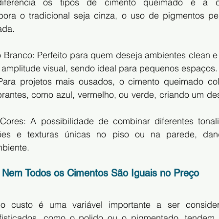
diferencia os tipos de cimento queimado é a c
ora o tradicional seja cinza, o uso de pigmentos per
ada.
Branco: Perfeito para quem deseja ambientes clean e m
e amplitude visual, sendo ideal para pequenos espaços.
 Para projetos mais ousados, o cimento queimado col
brantes, como azul, vermelho, ou verde, criando um des
ores: A possibilidade de combinar diferentes tonal
rões e texturas únicas no piso ou na parede, dan
biente.
o: Nem Todos os Cimentos São Iguais no Preço
 o custo é uma variável importante a ser consider
isticados, como o polido ou o pigmentado, tendem a