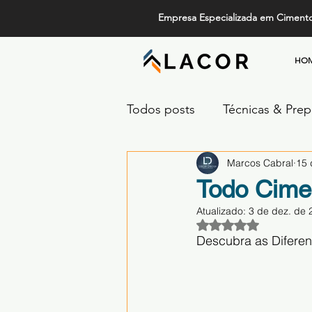
Empresa Especializada em Ciment
HO
Todos posts
Técnicas & Pre
Marcos Cabral
15 
Design, Tendências e Serviç
Todo Cime
Atualizado:
3 de dez. de 
Projetos de Alto Padrão
Avaliado com NaN 
Descubra as Diferen
Comparativos de Revestime