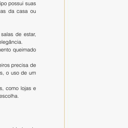
po possui suas 
as da casa ou 
alas de estar, 
elegância.
mento queimado 
ros precisa de 
os, o uso de um 
, como lojas e 
 escolha.