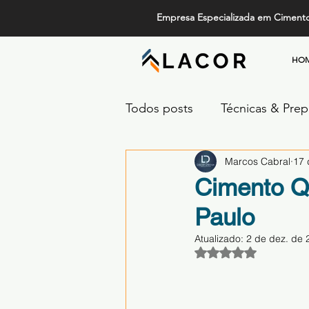
Empresa Especializada em Ciment
HO
Todos posts
Técnicas & Pre
Marcos Cabral
17 
Design, Tendências e Serviç
Cimento Q
Paulo
Projetos de Alto Padrão
Atualizado:
2 de dez. de 
Avaliado com NaN 
Comparativos de Revestime