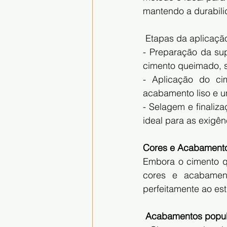
mantendo a durabilid
 Etapas da aplicaçã
- Preparação da sup
cimento queimado, 
- Aplicação do ci
acabamento liso e u
- Selagem e finaliz
ideal para as exigê
Cores e Acabamentos
Embora o cimento qu
cores e acabament
perfeitamente ao es
 Acabamentos popul