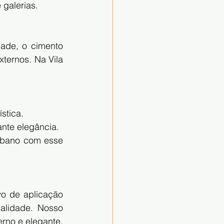
 galerias.
ade, o cimento 
ernos. Na Vila 
ística.
ante elegância.
rbano com esse 
o de aplicação 
lidade. Nosso 
no e elegante, 