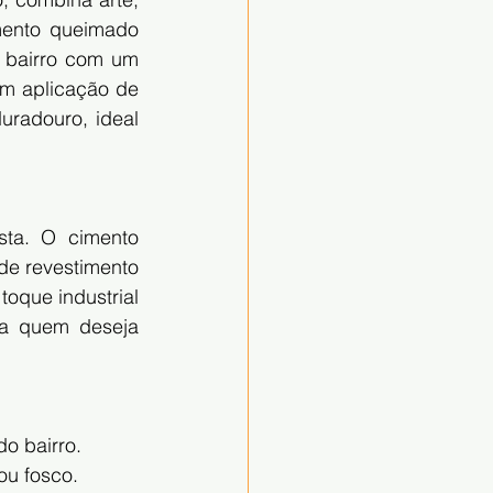
mento queimado 
 bairro com um 
m aplicação de 
adouro, ideal 
ta. O cimento 
e revestimento 
que industrial 
a quem deseja 
do bairro.
ou fosco.