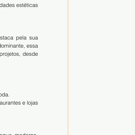
ades estéticas 
taca pela sua 
dominante, essa 
rojetos, desde 
oda.
urantes e lojas 