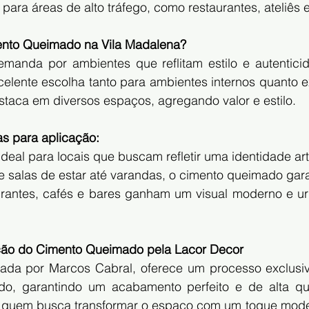
 para áreas de alto tráfego, como restaurantes, ateliês e
ento Queimado na Vila Madalena?
anda por ambientes que reflitam estilo e autenticid
lente escolha tanto para ambientes internos quanto ext
staca em diversos espaços, agregando valor e estilo.
s para aplicação:
 Ideal para locais que buscam refletir uma identidade art
e salas de estar até varandas, o cimento queimado gar
urantes, cafés e bares ganham um visual moderno e u
.
ção do Cimento Queimado pela Lacor Decor
rada por Marcos Cabral, oferece um processo exclusiv
o, garantindo um acabamento perfeito e de alta qua
 quem busca transformar o espaço com um toque moder