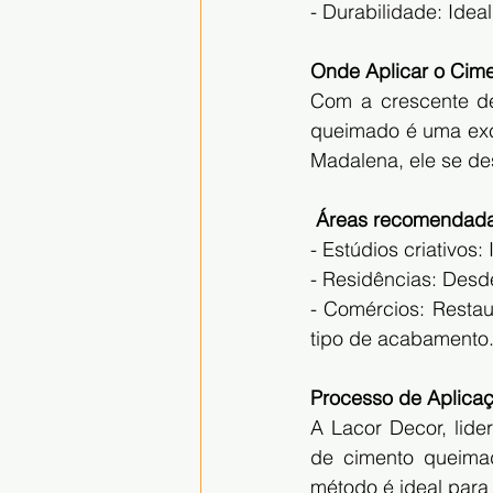
- Durabilidade: Ideal
Onde Aplicar o Cim
Com a crescente dem
queimado é uma exce
Madalena, ele se de
 Áreas recomendada
- Estúdios criativos:
- Residências: Desd
- Comércios: Resta
tipo de acabamento
Processo de Aplica
A Lacor Decor, lide
de cimento queimad
método é ideal para