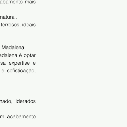
abamento mais 
natural.
errosos, ideais 
a Madalena
dalena é optar 
a expertise e 
 sofisticação, 
ado, liderados 
um acabamento 