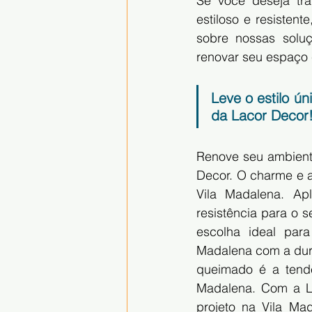
Se você deseja tr
estiloso e resisten
sobre nossas solu
renovar seu espaço 
Leve o estilo ú
da Lacor Decor
Renove seu ambiente
Decor. O charme e 
Vila Madalena. Ap
resistência para o 
escolha ideal para
Madalena com a dur
queimado é a tendê
Madalena. Com a La
projeto na Vila M