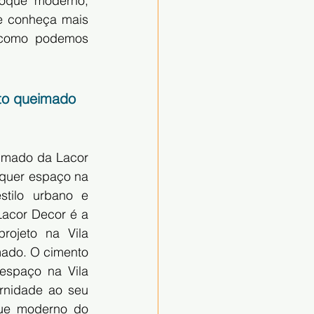
oque moderno, 
 e conheça mais 
 como podemos 
to queimado 
imado da Lacor 
quer espaço na 
tilo urbano e 
acor Decor é a 
ojeto na Vila 
ado. O cimento 
espaço na Vila 
nidade ao seu 
ue moderno do 