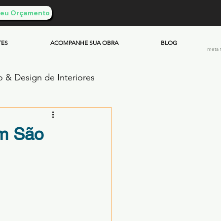
 Seu Orçamento
TES
ACOMPANHE SUA OBRA
BLOG
meta 
o & Design de Interiores
ento Queimado
em São
Investimento & Custos