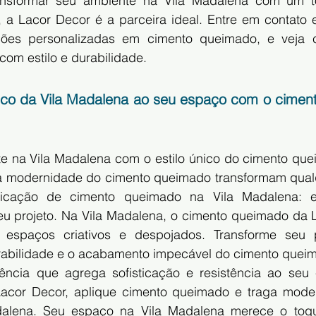
ansformar seu ambiente na Vila Madalena com um t
te, a Lacor Decor é a parceira ideal. Entre em contato
ções personalizadas em cimento queimado, e veja
com estilo e durabilidade.
nico da Vila Madalena ao seu espaço com o cimen
!
 na Vila Madalena com o estilo único do cimento que
a modernidade do cimento queimado transformam qual
licação de cimento queimado na Vila Madalena: es
seu projeto. Na Vila Madalena, o cimento queimado da L
 espaços criativos e despojados. Transforme seu pr
abilidade e o acabamento impecável do cimento queim
ncia que agrega sofisticação e resistência ao seu 
cor Decor, aplique cimento queimado e traga moder
adalena. Seu espaço na Vila Madalena merece o toq