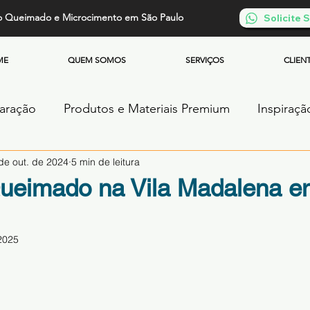
o Queimado e Microcimento em São Paulo
Solicite
ME
QUEM SOMOS
SERVIÇOS
CLIEN
paração
Produtos e Materiais Premium
Inspiraçã
de out. de 2024
5 min de leitura
os
Piso de Cimento Queimado
Parede de Cim
ueimado na Vila Madalena 
Cimento Queimado
Microcimento Queimado
2025
de 5 estrelas.
ntos
Cimento Queimado Soluções Especiais