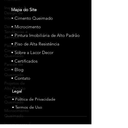
Inspiração &
Mapa do Site
Design de
Interiores
• Cimento Queimado
Design,
• Microcimento
Tendências e
• Pintura Imobiliária de Alto Padrão
Serviços
• Piso de Alta Resistência
Piso de
Cimento
• Sobre a Lacor Decor
Queimado
• Certificados
Parede de
Cimento
• Blog
Queimado
• Contato
Projetos de
Alto Padrão
Legal
Cimento
• Política de Privacidade
Queimado
• Termos de Uso
Microcimento
Queimado
Investimento &