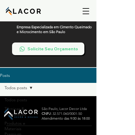
Empresa Especializada em Cimento Queimado
e Microcimento em São Paulo
Solicite Seu Orçamento
Posts
Todos posts
Todos posts
Técnicas &
São Paulo,
Lacor Decor Ltda
CNPJ:
32.571.060
/0001-50
Preparação
Atendimento das 9:00 às 18:00
Produtos e
Materiais
Premium