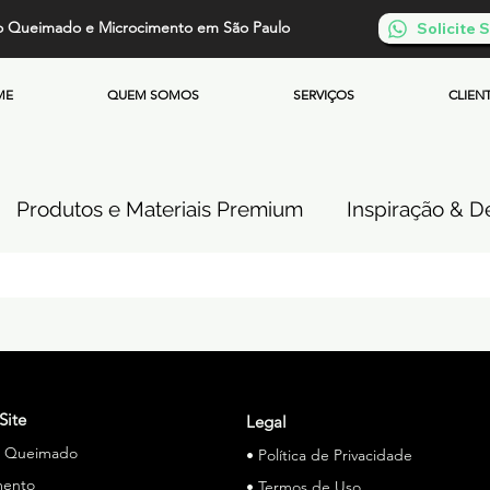
o Queimado e Microcimento em São Paulo
Solicite
ME
QUEM SOMOS
SERVIÇOS
CLIEN
Produtos e Materiais Premium
Inspiração & De
so de Cimento Queimado
Parede de Cimento Q
 Queimado
Microcimento Queimado
Investi
Site
Legal
o Queimado
• Política de Privacidade
Cimento Queimado Soluções Especiais
mento
• Termos de Uso