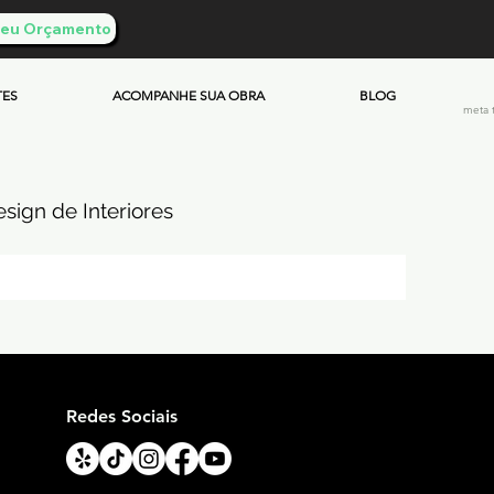
 Seu Orçamento
TES
ACOMPANHE SUA OBRA
BLOG
meta 
sign de Interiores
ueimado
mento & Custos
Redes Sociais