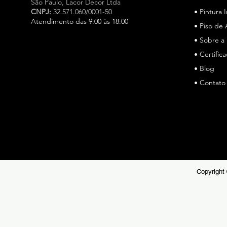
São Paulo,
Lacor Decor Ltda
CNPJ:
32.571.060/0001-50
• Pintura 
Atendimento das 9:00 às 18:00
• Piso de 
• Sobre a
Especialista em cimento queimado e microcimento em
São Paulo, a Lacor Decor atua há mais de 15 anos, a
• Certific
Lacor Decor é especialista em cimento queimado e
• Blog
microcimento em São Paulo, oferecendo soluções de
• Contato
alto padrão para pisos e revestimentos. Referência no
mercado, unimos técnica, durabilidade e estética
sofisticada para projetos residenciais e comerciais.
Copyright 