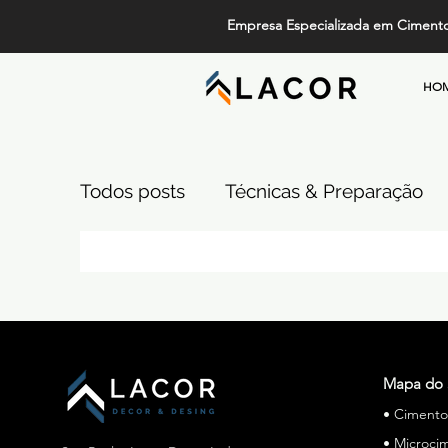
Empresa Especializada em Ciment
HO
Todos posts
Técnicas & Preparação
Design, Tendências e Serviços
Pi
Projetos de Alto Padrão
Cimento
Mapa do 
• Ciment
Comparativos de Revestimentos
• Microci