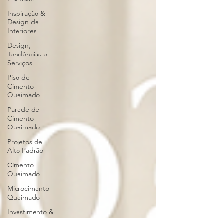
Inspiração &
Design de
Interiores
Design,
Tendências e
Serviços
Piso de
Cimento
Queimado
Parede de
Cimento
Queimado
Projetos de
Alto Padrão
Cimento
Queimado
Microcimento
Queimado
Investimento &