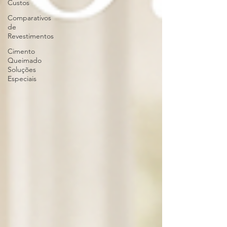
Custos
Comparativos
de
Revestimentos
Cimento
Queimado
Soluções
Especiais