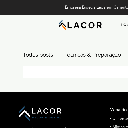
Empresa Especializada em Ciment
HO
Todos posts
Técnicas & Preparação
Design, Tendências e Serviços
Pi
Projetos de Alto Padrão
Cimento
Mapa do 
• Ciment
Comparativos de Revestimentos
• Microci