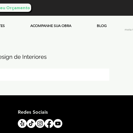
 Seu Orçamento
TES
ACOMPANHE SUA OBRA
BLOG
meta 
sign de Interiores
ueimado
mento & Custos
Redes Sociais