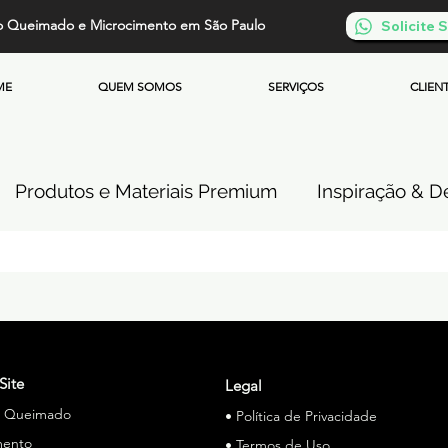
o Queimado e Microcimento em São Paulo
Solicite
ME
QUEM SOMOS
SERVIÇOS
CLIEN
Produtos e Materiais Premium
Inspiração & De
so de Cimento Queimado
Parede de Cimento Q
 Queimado
Microcimento Queimado
Investi
Site
Legal
o Queimado
• Política de Privacidade
Cimento Queimado Soluções Especiais
mento
• Termos de Uso