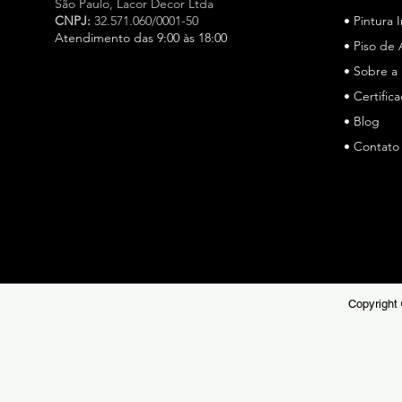
São Paulo,
Lacor Decor Ltda
CNPJ:
32.571.060/0001-50
• Pintura 
Atendimento das 9:00 às 18:00
• Piso de 
• Sobre a
Especialista em cimento queimado e microcimento em
São Paulo, a Lacor Decor atua há mais de 15 anos, a
• Certific
Lacor Decor é especialista em cimento queimado e
• Blog
microcimento em São Paulo, oferecendo soluções de
• Contato
alto padrão para pisos e revestimentos. Referência no
mercado, unimos técnica, durabilidade e estética
sofisticada para projetos residenciais e comerciais.
Copyright 