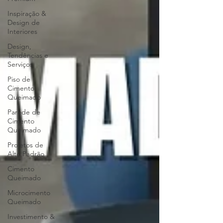
Inspiração &
Design de
Interiores
Design,
Tendências e
Serviços
Piso de
Cimento
Queimado
Parede de
Cimento
Queimado
Projetos de
Alto Padrão
Cimento
Queimado
Microcimento
Queimado
Investimento &