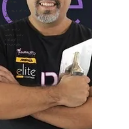
Custos
Comparativos
de
Revestimentos
Cimento
Queimado
Soluções
Especiais