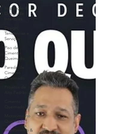
Inspiração &
Design de
Interiores
Design,
Tendências e
Serviços
Piso de
Cimento
Queimado
Parede de
Cimento
Queimado
Projetos de
Alto Padrão
Cimento
Queimado
Microcimento
Queimado
Investimento &