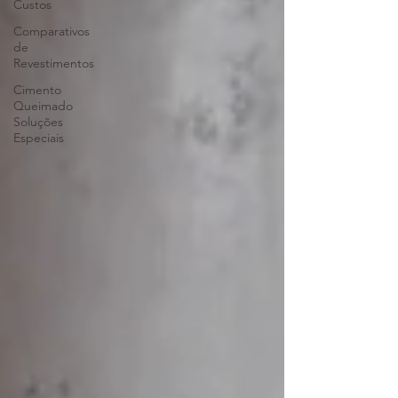
Custos
Comparativos
de
Revestimentos
Cimento
Queimado
Soluções
Especiais