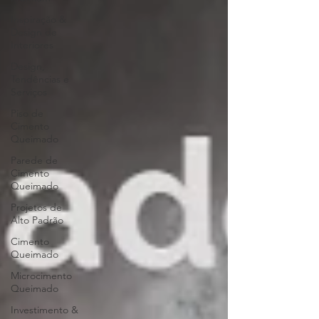
Inspiração &
Design de
Interiores
Design,
Tendências e
Serviços
Piso de
Cimento
Queimado
Parede de
Cimento
Queimado
Projetos de
Alto Padrão
Cimento
Queimado
Microcimento
Queimado
Investimento &