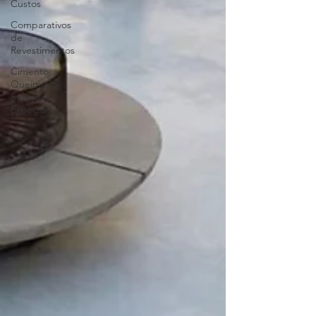
Custos
Comparativos
de
Revestimentos
Cimento
Queimado
Soluções
Especiais