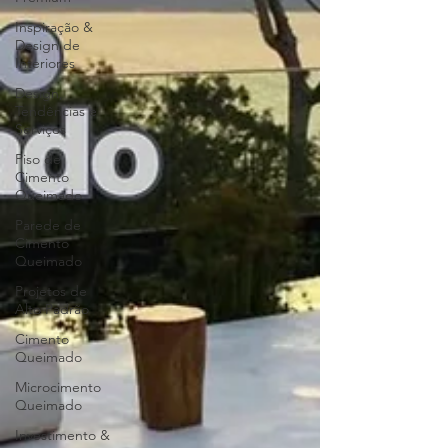
Inspiração &
Design de
Interiores
Design,
Tendências e
Serviços
Piso de
Cimento
Queimado
Parede de
Cimento
Queimado
Projetos de
Alto Padrão
Cimento
Queimado
Microcimento
Queimado
Investimento &