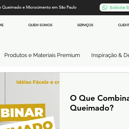
o Queimado e Microcimento em São Paulo
Solicite
ME
QUEM SOMOS
SERVIÇOS
CLIEN
Produtos e Materiais Premium
Inspiração & De
so de Cimento Queimado
Parede de Cimento Q
O Que Combina
 Queimado
Microcimento Queimado
Investi
Queimado?
Cimento Queimado Soluções Especiais