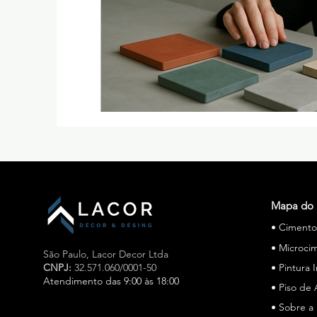
Mapa do 
• Ciment
• Microci
São Paulo,
Lacor Decor Ltda
CNPJ:
32.571.060/0001-50
• Pintura 
Atendimento das 9:00 às 18:00
• Piso de 
• Sobre a
Especialista em cimento queimado e microcimento em