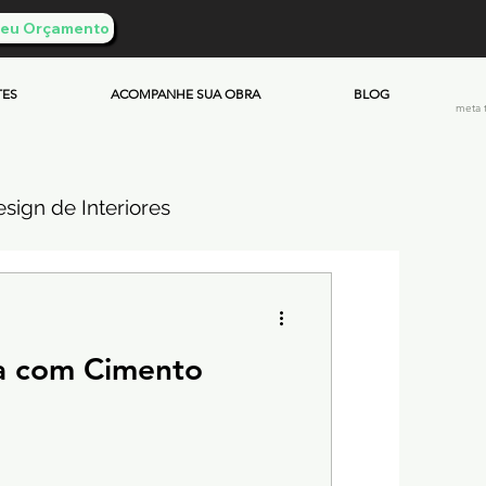
 Seu Orçamento
TES
ACOMPANHE SUA OBRA
BLOG
meta 
sign de Interiores
ueimado
 com Cimento
mento & Custos