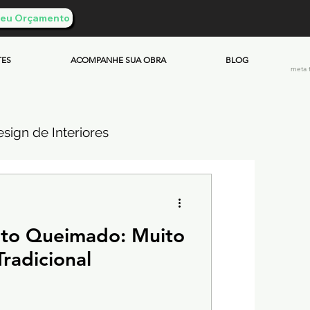
 Seu Orçamento
TES
ACOMPANHE SUA OBRA
BLOG
meta 
sign de Interiores
ueimado
nto Queimado: Muito
mento & Custos
radicional