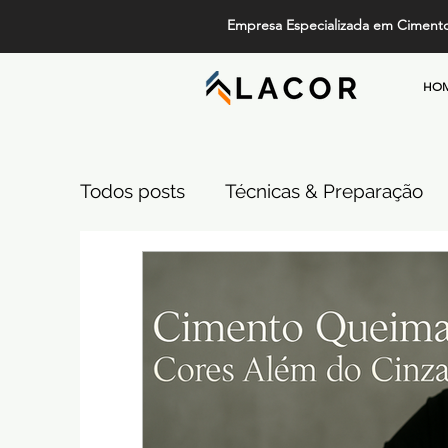
Empresa Especializada em Ciment
HO
Todos posts
Técnicas & Preparação
Design, Tendências e Serviços
Pi
Projetos de Alto Padrão
Cimento
Comparativos de Revestimentos