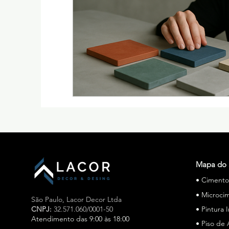
Mapa do 
• Ciment
• Microci
São Paulo,
Lacor Decor Ltda
CNPJ:
32.571.060/0001-50
• Pintura 
Atendimento das 9:00 às 18:00
• Piso de 