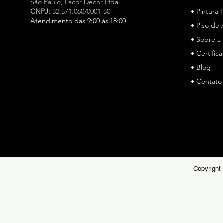
São Paulo,
Lacor Decor Ltda
CNPJ:
32.571.060/0001-50
• Pintura 
Atendimento das 9:00 às 18:00
• Piso de 
• Sobre a
Especialista em cimento queimado e microcimento em
São Paulo, a Lacor Decor atua há mais de 15 anos, a
• Certific
Lacor Decor é especialista em cimento queimado e
• Blog
microcimento em São Paulo, oferecendo soluções de
• Contato
alto padrão para pisos e revestimentos. Referência no
mercado, unimos técnica, durabilidade e estética
sofisticada para projetos residenciais e comerciais.
Copyright 