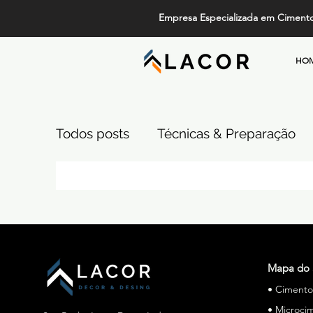
Empresa Especializada em Ciment
HO
Todos posts
Técnicas & Preparação
Design, Tendências e Serviços
Pi
Projetos de Alto Padrão
Cimento
Mapa do 
• Ciment
Comparativos de Revestimentos
• Microci