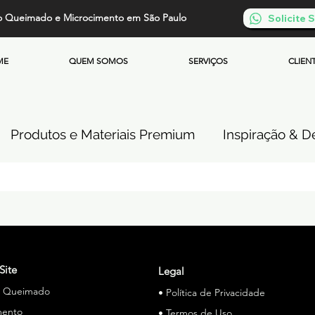
o Queimado e Microcimento em São Paulo
Solicite
ME
QUEM SOMOS
SERVIÇOS
CLIEN
Produtos e Materiais Premium
Inspiração & De
so de Cimento Queimado
Parede de Cimento Q
 Queimado
Microcimento Queimado
Investi
Site
Legal
o Queimado
• Política de Privacidade
Cimento Queimado Soluções Especiais
mento
• Termos de Uso