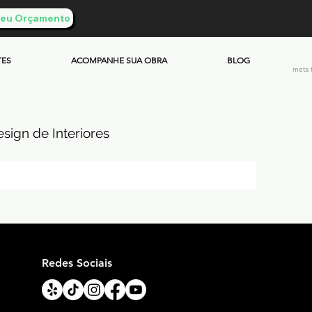
 Seu Orçamento
TES
ACOMPANHE SUA OBRA
BLOG
meta 
sign de Interiores
ueimado
mento & Custos
Redes Sociais