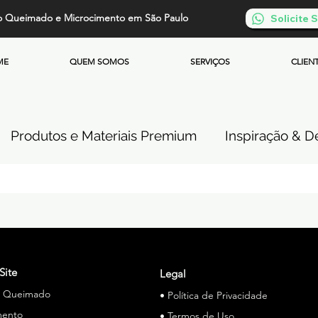
o Queimado e Microcimento em São Paulo
Solicite
ME
QUEM SOMOS
SERVIÇOS
CLIEN
Produtos e Materiais Premium
Inspiração & De
so de Cimento Queimado
Parede de Cimento Q
 Queimado
Microcimento Queimado
Investi
Site
Legal
o Queimado
• Política de Privacidade
Cimento Queimado Soluções Especiais
mento
• Termos de Uso