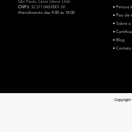
São Paulo,
Lacor Decor Ltda
CNPJ:
32.571.060/0001-50
• Pintura 
Atendimento das 9:00 às 18:00
• Piso de 
• Sobre a
Especialista em cimento queimado e microcimento em
São Paulo, a Lacor Decor atua há mais de 15 anos, a
• Certific
Lacor Decor é especialista em cimento queimado e
• Blog
microcimento em São Paulo, oferecendo soluções de
• Contato
alto padrão para pisos e revestimentos. Referência no
mercado, unimos técnica, durabilidade e estética
sofisticada para projetos residenciais e comerciais.
Copyright 