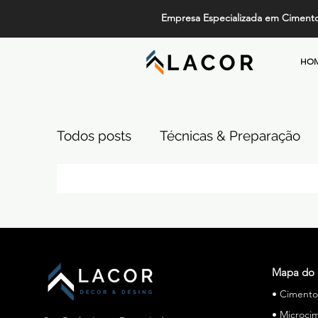
Empresa Especializada em Ciment
HO
Todos posts
Técnicas & Preparação
Design, Tendências e Serviços
Pi
Projetos de Alto Padrão
Cimento
Mapa do 
• Ciment
Comparativos de Revestimentos
• Microci