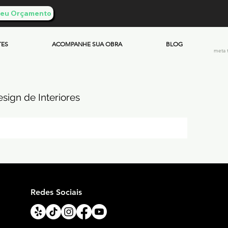
 Seu Orçamento
TES
ACOMPANHE SUA OBRA
BLOG
meta 
sign de Interiores
ueimado
mento & Custos
Redes Sociais