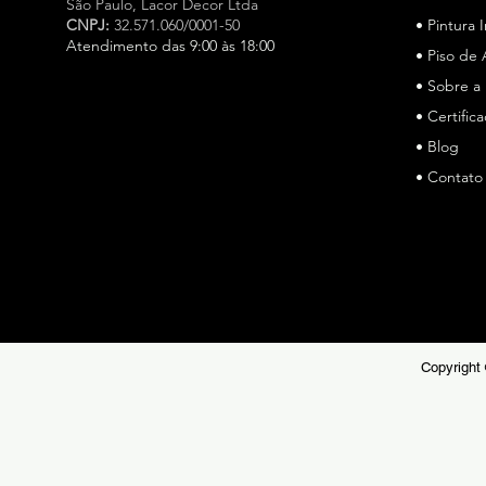
São Paulo,
Lacor Decor Ltda
CNPJ:
32.571.060/0001-50
• Pintura 
Atendimento das 9:00 às 18:00
• Piso de 
• Sobre a
Especialista em cimento queimado e microcimento em
São Paulo, a Lacor Decor atua há mais de 15 anos, a
• Certific
Lacor Decor é especialista em cimento queimado e
• Blog
microcimento em São Paulo, oferecendo soluções de
• Contato
alto padrão para pisos e revestimentos. Referência no
mercado, unimos técnica, durabilidade e estética
sofisticada para projetos residenciais e comerciais.
Copyright 