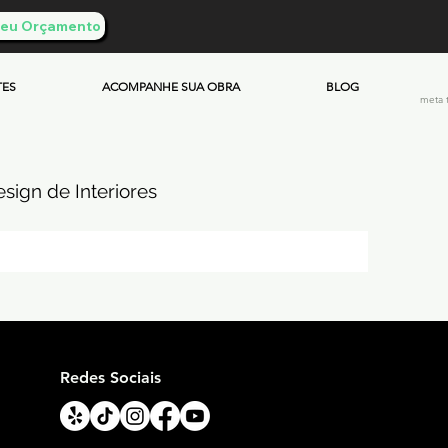
 Seu Orçamento
TES
ACOMPANHE SUA OBRA
BLOG
meta 
sign de Interiores
ueimado
mento & Custos
Redes Sociais