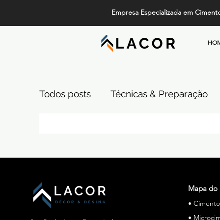
Empresa Especializada em Ciment
HO
Todos posts
Técnicas & Preparação
Design, Tendências e Serviços
Pi
Projetos de Alto Padrão
Cimento
Mapa do 
• Ciment
Comparativos de Revestimentos
• Microci