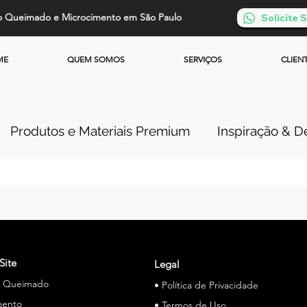
o Queimado e Microcimento em São Paulo
Solicite
ME
QUEM SOMOS
SERVIÇOS
CLIEN
Produtos e Materiais Premium
Inspiração & De
so de Cimento Queimado
Parede de Cimento Q
 Queimado
Microcimento Queimado
Investi
Site
Legal
o Queimado
• Política de Privacidade
Cimento Queimado Soluções Especiais
mento
• Termos de Uso