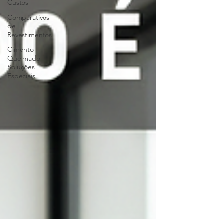
Custos
Comparativos
de
Revestimentos
Cimento
Queimado
Soluções
Especiais